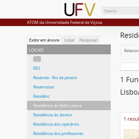
ATOM da Universidade Federal de Viçosa
Resid
Exibir em árvore
Listar
Pesquisar
locais
Relacio
...
RES
Resende - Rio de janeiro
1 Fun
Reservistas
Lisbo
Residênc
Residência do Bello Lisboa
Residência do diretor
1 resu
Residência dos operários
Residência dos professores