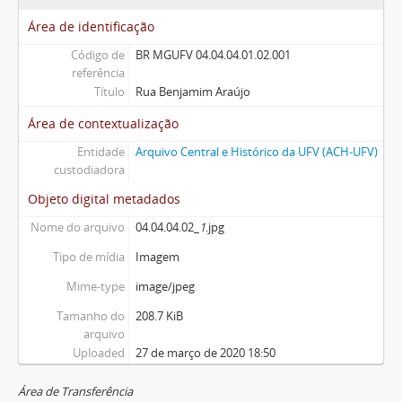
Área de identificação
Código de
BR MGUFV 04.04.04.01.02.001
referência
Título
Rua Benjamim Araújo
Área de contextualização
Entidade
Arquivo Central e Histórico da UFV (ACH-UFV)
custodiadora
Objeto digital metadados
Nome do arquivo
04.04.04.02_
1
.jpg
Tipo de mídia
Imagem
Mime-type
image/jpeg
Tamanho do
208.7 KiB
arquivo
Uploaded
27 de março de 2020 18:50
Área de Transferência