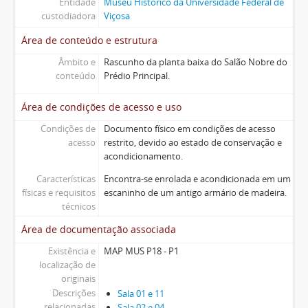
Entidade
Museu Histórico da Universidade Federal de
custodiadora
Viçosa
Área de conteúdo e estrutura
Âmbito e
Rascunho da planta baixa do Salão Nobre do
conteúdo
Prédio Principal.
Área de condições de acesso e uso
Condições de
Documento físico em condições de acesso
acesso
restrito, devido ao estado de conservação e
acondicionamento.
Características
Encontra-se enrolada e acondicionada em um
físicas e requisitos
escaninho de um antigo armário de madeira.
técnicos
Área de documentação associada
Existência e
MAP MUS P18 - P1
localização de
originais
Descrições
Sala 01 e 11
relacionadas
Sala 02 e 04