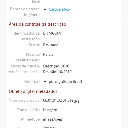
local
Pontos de acesso
Cartográfico
de gênero
Área de controle da descrição
Identificador da
BR MGUFV
instituição
Status
Revisado
Nível de
Parcial
detalhamento
Datas de criação,
Descrição: 2018.
revisão, eliminação
Revisão: 10/2019.
Idioma(s)
português do Brasil
Objeto digital metadados
Nome do arquivo
06.01.01.02.01.019.jpg
Tipo de mídia
Imagem
Mime-type
image/jpeg