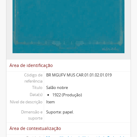
Área de identificação
Código de
BR MGUFV MUS CAR.01.01.02.01.019
referência
Título
Salão nobre
Data(s)
1922 (Produção)
Nível de descrição
Item
Dimensão e
Suporte: papel.
suporte
Área de contextualização