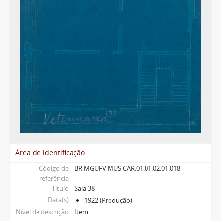
Área de identificação
Código de
BR MGUFV MUS CAR.01.01.02.01.018
referência
Título
Sala 38
Data(s)
1922 (Produção)
Nível de descrição
Item