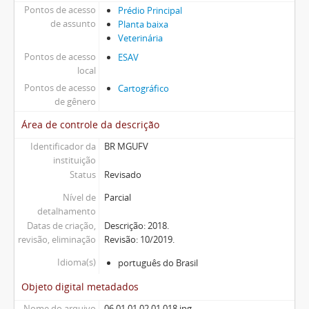
Pontos de acesso
Prédio Principal
de assunto
Planta baixa
Veterinária
Pontos de acesso
ESAV
local
Pontos de acesso
Cartográfico
de gênero
Área de controle da descrição
Identificador da
BR MGUFV
instituição
Status
Revisado
Nível de
Parcial
detalhamento
Datas de criação,
Descrição: 2018.
revisão, eliminação
Revisão: 10/2019.
Idioma(s)
português do Brasil
Objeto digital metadados
Nome do arquivo
06.01.01.02.01.018.jpg