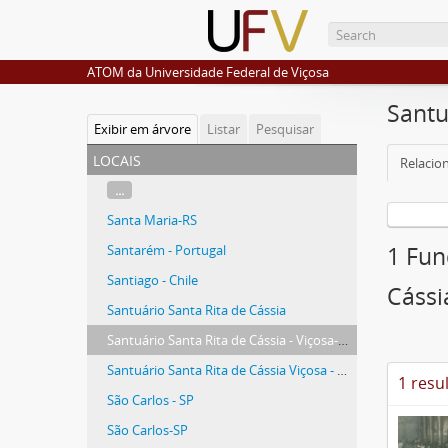
ATOM da Universidade Federal de Viçosa
Santu
Exibir em árvore
Listar
Pesquisar
locais
Relacio
...
Santa Maria-RS
Santarém - Portugal
1 Fun
Santiago - Chile
Cássi
Santuário Santa Rita de Cássia
Santuário Santa Rita de Cássia - Viçosa-MG
Santuário Santa Rita de Cássia Viçosa - MG
1 resu
São Carlos - SP
São Carlos-SP