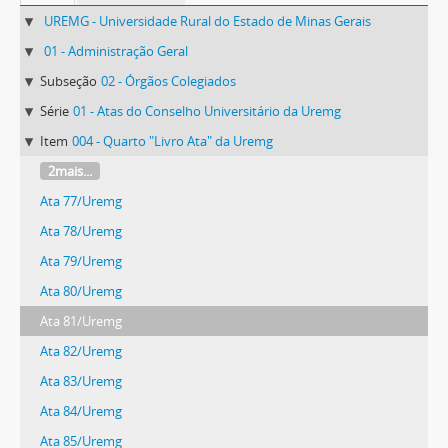
UREMG - Universidade Rural do Estado de Minas Gerais
01 - Administração Geral
Subseção
02 - Órgãos Colegiados
Série
01 - Atas do Conselho Universitário da Uremg
Item
004 - Quarto "Livro Ata" da Uremg
2mais...
Ata 77/Uremg
Ata 78/Uremg
Ata 79/Uremg
Ata 80/Uremg
Ata 81/Uremg
Ata 82/Uremg
Ata 83/Uremg
Ata 84/Uremg
Ata 85/Uremg