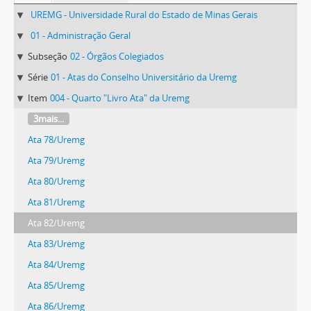
UREMG - Universidade Rural do Estado de Minas Gerais
01 - Administração Geral
Subseção
02 - Órgãos Colegiados
Série
01 - Atas do Conselho Universitário da Uremg
Item
004 - Quarto "Livro Ata" da Uremg
3mais...
Ata 78/Uremg
Ata 79/Uremg
Ata 80/Uremg
Ata 81/Uremg
Ata 82/Uremg
Ata 83/Uremg
Ata 84/Uremg
Ata 85/Uremg
Ata 86/Uremg