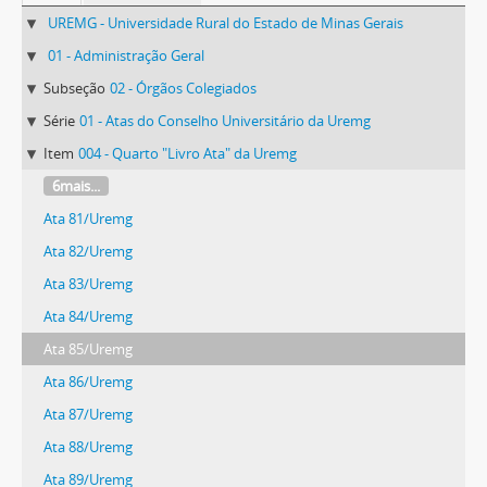
UREMG - Universidade Rural do Estado de Minas Gerais
01 - Administração Geral
Subseção
02 - Órgãos Colegiados
Série
01 - Atas do Conselho Universitário da Uremg
Item
004 - Quarto "Livro Ata" da Uremg
6mais...
Ata 81/Uremg
Ata 82/Uremg
Ata 83/Uremg
Ata 84/Uremg
Ata 85/Uremg
Ata 86/Uremg
Ata 87/Uremg
Ata 88/Uremg
Ata 89/Uremg