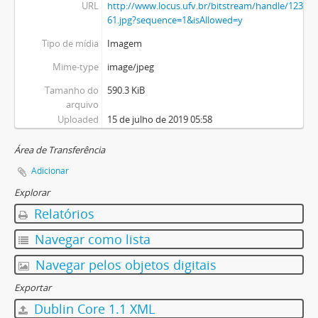
URL
http://www.locus.ufv.br/bitstream/handle/123456
61.jpg?sequence=1&isAllowed=y
Tipo de mídia
Imagem
Mime-type
image/jpeg
Tamanho do
590.3 KiB
arquivo
Uploaded
15 de julho de 2019 05:58
Área de Transferência
Adicionar
Explorar
Relatórios
Navegar como lista
Navegar pelos objetos digitais
Exportar
Dublin Core 1.1 XML