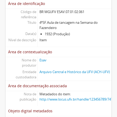
Área de identificação
Código de
BR MGUFV ESAV.07.01.02.061
referência
Título
4ªSF.Aula de tancagem na Semana do
Fazendeiro
Data(s)
1932 (Produção)
Nível de descrição
Item
Área de contextualização
Nome do
Esav
produtor
Entidade
Arquivo Central e Histórico da UFV (ACH-UFV)
custodiadora
Área de documentação associada
Nota de
Metadados do item:
publicação
http://www.locus.ufv.br/handle/123456789/7474
Objeto digital metadados