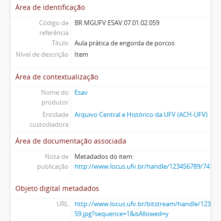
Área de identificação
Código de
BR MGUFV ESAV.07.01.02.059
referência
Título
Aula prática de engorda de porcos
Nível de descrição
Item
Área de contextualização
Nome do
Esav
produtor
Entidade
Arquivo Central e Histórico da UFV (ACH-UFV)
custodiadora
Área de documentação associada
Nota de
Metadados do item:
publicação
http://www.locus.ufv.br/handle/123456789/7475
Objeto digital metadados
URL
http://www.locus.ufv.br/bitstream/handle/123456
59.jpg?sequence=1&isAllowed=y