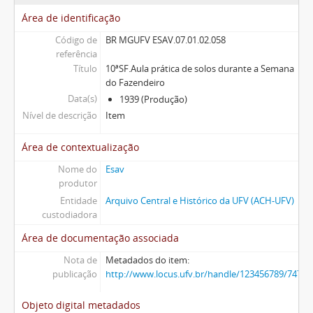
Área de identificação
Código de
BR MGUFV ESAV.07.01.02.058
referência
Título
10ªSF.Aula prática de solos durante a Semana
do Fazendeiro
Data(s)
1939 (Produção)
Nível de descrição
Item
Área de contextualização
Nome do
Esav
produtor
Entidade
Arquivo Central e Histórico da UFV (ACH-UFV)
custodiadora
Área de documentação associada
Nota de
Metadados do item:
publicação
http://www.locus.ufv.br/handle/123456789/7476
Objeto digital metadados