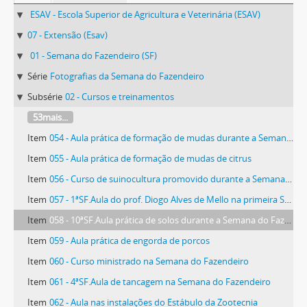
ESAV - Escola Superior de Agricultura e Veterinária (ESAV)
07 - Extensão (Esav)
01 - Semana do Fazendeiro (SF)
Série
Fotografias da Semana do Fazendeiro
Subsérie
02 - Cursos e treinamentos
53mais...
Item
054 - Aula prática de formação de mudas durante a Semana do Fazendeiro
Item
055 - Aula prática de formação de mudas de citrus
Item
056 - Curso de suinocultura promovido durante a Semana do Fazendeiro
Item
057 - 1ªSF.Aula do prof. Diogo Alves de Mello na primeira Semana do Fazendeiro
Item
058 - 10ªSF.Aula prática de solos durante a Semana do Fazendeiro
Item
059 - Aula prática de engorda de porcos
Item
060 - Curso ministrado na Semana do Fazendeiro
Item
061 - 4ªSF.Aula de tancagem na Semana do Fazendeiro
Item
062 - Aula nas instalações do Estábulo da Zootecnia