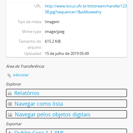
URL
http://www.locus.ufv.br/bitstream/handle/123456
58.jpg?sequence=1&isAllowed=y
Tipo de mídia
Imagem
Mime-type
image/jpeg
Tamanho do
615.2 KiB
arquivo
Uploaded
15 de julho de 2019 05:49
Área de Transferência
Adicionar
Explorar
Relatórios
Navegar como lista
Navegar pelos objetos digitais
Exportar
Dublin Core 1.1 XML