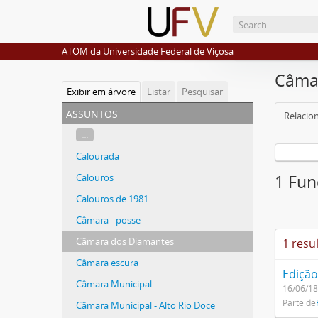
ATOM da Universidade Federal de Viçosa
Câma
Exibir em árvore
Listar
Pesquisar
assuntos
Relacio
...
Calourada
Calouros
1 Fun
Calouros de 1981
Câmara - posse
Câmara dos Diamantes
1 resu
Câmara escura
Edição
Câmara Municipal
16/06/1
Parte de
Câmara Municipal - Alto Rio Doce