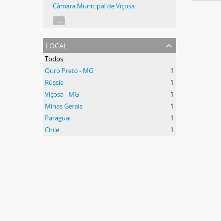
Câmara Municipal de Viçosa
...
local
Todos
Ouro Preto - MG
1
Rússia
1
Viçosa - MG
1
Minas Gerais
1
Paraguai
1
Chile
1