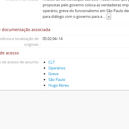
propostas pelo governo coloca as verdadeiras imp
operário; greve do funcionalismo em São Paulo de
para diálogo com o governo para a
...
»
e documentação associada
stência e localização de
05.02.04–14
originais
 de acesso
 de acesso de assunto
CLT
Operários
Greve
São Paulo
Hugo Abreu