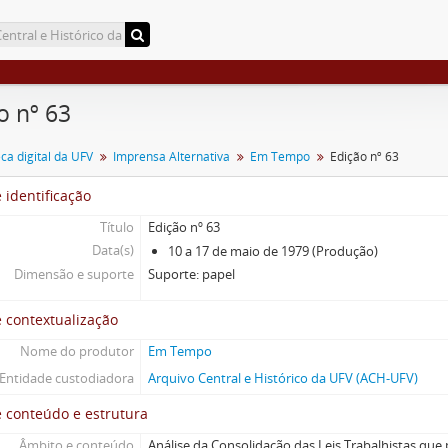
o nº 63
a digital da UFV
Imprensa Alternativa
Em Tempo
Edição nº 63
 identificação
Título
Edição nº 63
Data(s)
10 a 17 de maio de 1979 (Produção)
Dimensão e suporte
Suporte: papel
 contextualização
Nome do produtor
Em Tempo
Entidade custodiadora
Arquivo Central e Histórico da UFV (ACH-UFV)
 conteúdo e estrutura
Âmbito e conteúdo
Análise da Consolidação das Leis Trabalhistas qu