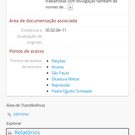
trabalhistas com divulgação também de
nomes de
...
»
Área de documentação associada
Existência e
05.02.04–11
localização de
originais
Pontos de acesso
Pontos de acesso
Eleições
de assunto
Anistia
São Paulo
Ditadura Militar
Repressão
Padre Egydio Schwade
Área de Transferência
Adicionar
Explorar
Relatórios