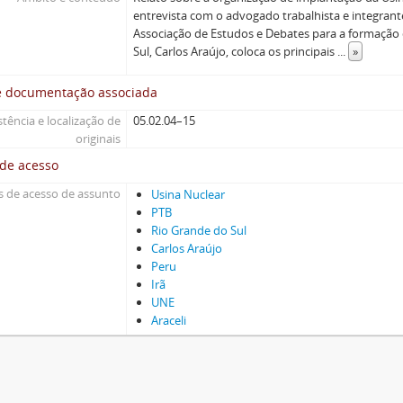
entrevista com o advogado trabalhista e integran
Associação de Estudos e Debates para a formação
Sul, Carlos Araújo, coloca os principais
...
»
e documentação associada
stência e localização de
05.02.04–15
originais
 de acesso
 de acesso de assunto
Usina Nuclear
PTB
Rio Grande do Sul
Carlos Araújo
Peru
Irã
UNE
Araceli