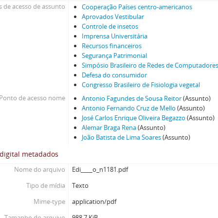
 de acesso de assunto
Cooperação Países centro-americanos
Aprovados Vestibular
Controle de insetos
Imprensa Universitária
Recursos financeiros
Segurança Patrimonial
Simpósio Brasileiro de Redes de Computadore
Defesa do consumidor
Congresso Brasileiro de Fisiologia vegetal
Ponto de acesso nome
Antonio Fagundes de Sousa Reitor
(Assunto)
Antonio Fernando Cruz de Mello
(Assunto)
José Carlos Enrique Oliveira Begazzo
(Assunto)
Alemar Braga Rena
(Assunto)
João Batista de Lima Soares
(Assunto)
digital metadados
Nome do arquivo
Edi____o_n1181.pdf
Tipo de mídia
Texto
Mime-type
application/pdf
Tamanho do arquivo
988.7 KiB