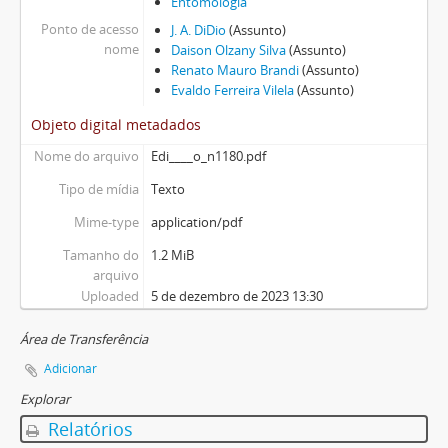
Entomologia
Ponto de acesso
J. A. DiDio
(Assunto)
nome
Daison Olzany Silva
(Assunto)
Renato Mauro Brandi
(Assunto)
Evaldo Ferreira Vilela
(Assunto)
Objeto digital metadados
Nome do arquivo
Edi____o_n1180.pdf
Tipo de mídia
Texto
Mime-type
application/pdf
Tamanho do
1.2 MiB
arquivo
Uploaded
5 de dezembro de 2023 13:30
Área de Transferência
Adicionar
Explorar
Relatórios