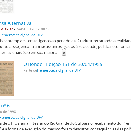
sa Alternativa
V 05.02
Série
1971-1987
Hemeroteca digital da UFV
is contemplam temas ligados ao período da Ditadura, retratando a realidade
Junto a isso, encontram-se assuntos ligados à sociedade, política, economia,
ternacionais. São em sua maioria
...
»
O Bonde - Edição 151 de 30/04/1955
Parte de
Hemeroteca digital da UFV
 nº 6
o de 1998
Hemeroteca digital da UFV
ha de o Programa Integrar do Rio Grande do Sul para o recebimento do Prê
8 e a forma de execução do mesmo foram descritos; consequências das polí