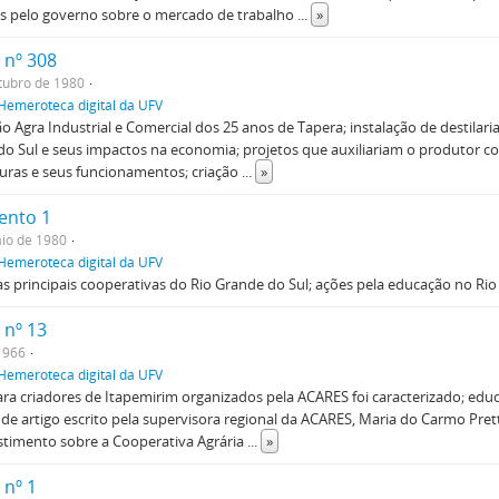
s pelo governo sobre o mercado de trabalho
...
»
 nº 308
tubro de 1980
Hemeroteca digital da UFV
o Agra Industrial e Comercial dos 25 anos de Tapera; instalação de destilari
o Sul e seus impactos na economia; projetos que auxiliariam o produtor c
uras e seus funcionamentos; criação
...
»
ento 1
io de 1980
Hemeroteca digital da UFV
s principais cooperativas do Rio Grande do Sul; ações pela educação no Rio
 nº 13
 1966
Hemeroteca digital da UFV
ra criadores de Itapemirim organizados pela ACARES foi caracterizado; educa
de artigo escrito pela supervisora regional da ACARES, Maria do Carmo Pretti
stimento sobre a Cooperativa Agrária
...
»
 nº 1