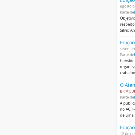
Edição
agosto d
Parte de
Objetivo
respeito
Sílvio A
Edição
setembr
Parte de
Consider
organiza
trabalh
O Ate
BR MGUF
Parte de
A public
no ACH-U
de uma b
Edição
12 de n