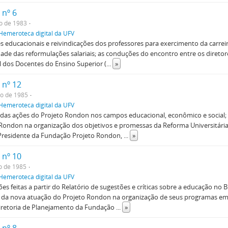
 nº 6
o de 1983
Hemeroteca digital da UFV
 educacionais e reivindicações dos professores para exercimento da carreira; 
ade das reformulações salariais; as conduções do encontro entre os diretor
 dos Docentes do Ensino Superior (
...
»
 nº 12
o de 1985
Hemeroteca digital da UFV
 das ações do Projeto Rondon nos campos educacional, econômico e social
Rondon na organização dos objetivos e promessas da Reforma Universitári
Presidente da Fundação Projeto Rondon,
...
»
 nº 10
o de 1985
Hemeroteca digital da UFV
es feitas a partir do Relatório de sugestões e críticas sobre a educação no B
 da nova atuação do Projeto Rondon na organização de seus programas em 
iretoria de Planejamento da Fundação
...
»