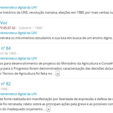
Hemeroteca digital da UFV
 histórico da UNE; revolução iraniana; eleições em 1980; por mais verbas n
 Voz
V 05.07.32
Subsérie
1988
Hemeroteca digital da UFV
 retrata os movimentos estudantis e sua luta em busca de um ensino digno.
 nº 84
ril de 1966
Hemeroteca digital da UFV
s para desenvolvimento de projetos do Ministério da Agricultura e Conse
ça para o Progresso foram demonstrados; caracterização das decisões da Ju
io Técnico de Agricultura foi feita no
...
»
 nº 82
 1998
Hemeroteca digital da UFV
de fome realizada em manifestação por liberdade de expressão e defesa de
e foi retratada; relato sobre as principais ações pela greve e as possíveis 
ão do inadequado orçamento
...
»