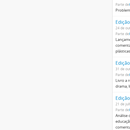
Parte de
Problema
Edição
24 de ou
Parte de
Lançame
comentár
plástica
Edição
31 de ou
Parte de
Livro a 
drama, li
Edição
21 de ju
Parte de
Análise 
educação
comenta