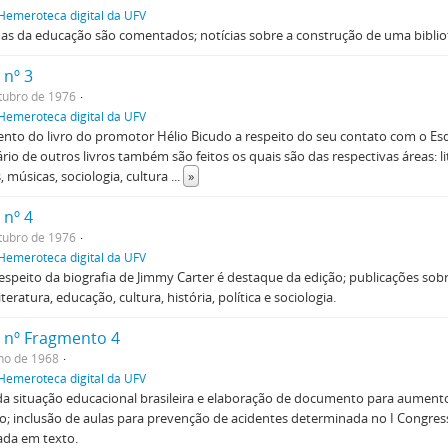
Hemeroteca digital da UFV
s da educação são comentados; notícias sobre a construção de uma biblio
 nº 3
tubro de 1976
Hemeroteca digital da UFV
nto do livro do promotor Hélio Bicudo a respeito do seu contato com o Es
io de outros livros também são feitos os quais são das respectivas áreas: lit
s, músicas, sociologia, cultura
...
»
 nº 4
tubro de 1976
Hemeroteca digital da UFV
respeito da biografia de Jimmy Carter é destaque da edição; publicações sobr
teratura, educação, cultura, história, política e sociologia.
 nº Fragmento 4
lho de 1968
Hemeroteca digital da UFV
da situação educacional brasileira e elaboração de documento para aument
; inclusão de aulas para prevenção de acidentes determinada no I Congres
da em texto.