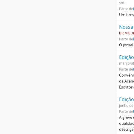
s/d
Parte de
Um breve
Nossa
BR MGUF
Parte de
O jornal
Edição
março/ab
Parte de
Convênio
da Alian
Escritór
Edição
junho de
Parte de
A greve 
qualidad
descriç