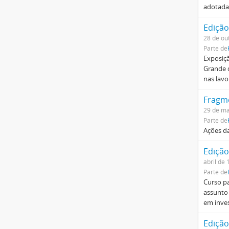
adotada
Edição
28 de ou
Parte de
Exposiçã
Grande d
nas lavo
Fragm
29 de ma
Parte de
Ações da
Edição
abril de
Parte de
Curso pa
assunto 
em inve
Edição