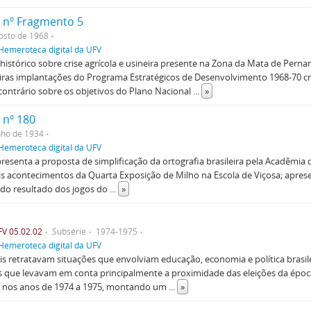
 nº Fragmento 5
osto de 1968
Hemeroteca digital da UFV
histórico sobre crise agrícola e usineira presente na Zona da Mata de Perna
iras implantações do Programa Estratégicos de Desenvolvimento 1968-70 c
 contrário sobre os objetivos do Plano Nacional
...
»
 nº 180
nho de 1934
Hemeroteca digital da UFV
resenta a proposta de simplificação da ortografia brasileira pela Acadêmia 
is acontecimentos da Quarta Exposição de Milho na Escola de Viçosa; apres
 do resultado dos jogos do
...
»
V 05.02.02
Subsérie
1974-1975
Hemeroteca digital da UFV
is retratavam situações que envolviam educação, economia e política brasile
 que levavam em conta principalmente a proximidade das eleições da époc
s nos anos de 1974 a 1975, montando um
...
»