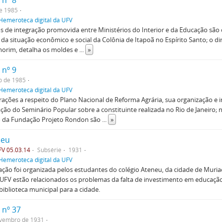
 nº 8
e 1985
Hemeroteca digital da UFV
s de integração promovida entre Ministérios do Interior e da Educação são
 da situação econômico e social da Colônia de Itapoã no Espírito Santo; o d
morim, detalha os moldes e
...
»
 nº 9
o de 1985
Hemeroteca digital da UFV
ações a respeito do Plano Nacional de Reforma Agrária, sua organização e in
ção do Seminário Popular sobre a constituinte realizada no Rio de Janeiro;
o da Fundação Projeto Rondon são
...
»
neu
V 05.03.14
Subsérie
1931
Hemeroteca digital da UFV
ação foi organizada pelos estudantes do colégio Ateneu, da cidade de Muria
FV estão relacionados os problemas da falta de investimento em educação 
iblioteca municipal para a cidade.
 nº 37
ovembro de 1931