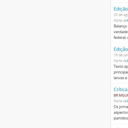
Edição
25 de ag
Parte de
Balanço 
verdade
federal;
Edição
16 de ju
Parte de
Texto ap
principa
lances e
Crítica
BR MGUF
Parte de
Os jorna
aspectos
partido