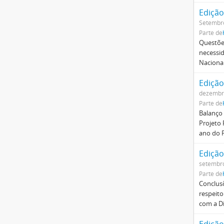
Edição
Setembr
Parte de
Questões
necessid
Nacional
Edição
dezembr
Parte de
Balanço
Projeto 
ano do 
Edição
setembr
Parte de
Conclusõ
respeito
com a D