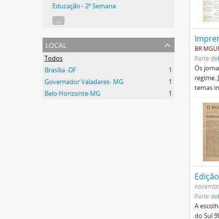
Educação - 2º Semana
...
Impren
local
BR MGUF
Todos
Parte de
Os jorna
Brasília -DF
1
regime. 
Governador Valadares- MG
1
temas in
Belo Horizonte-MG
1
Edição
novembr
Parte de
A escol
do Sul 9