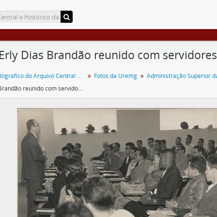
 Erly Dias Brandão reunido com servidores
Acervo Fotográfico do Arquivo Central Histórico da UFV
Fotos da Uremg
Administração Superior 
Erly Dias Brandão reunido com servidores