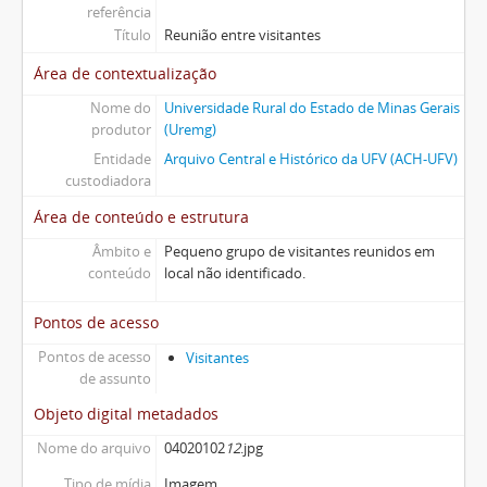
referência
Título
Reunião entre visitantes
Área de contextualização
Nome do
Universidade Rural do Estado de Minas Gerais
produtor
(Uremg)
Entidade
Arquivo Central e Histórico da UFV (ACH-UFV)
custodiadora
Área de conteúdo e estrutura
Âmbito e
Pequeno grupo de visitantes reunidos em
conteúdo
local não identificado.
Pontos de acesso
Pontos de acesso
Visitantes
de assunto
Objeto digital metadados
Nome do arquivo
04020102
12
.jpg
Tipo de mídia
Imagem