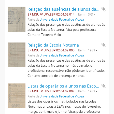
Relação das ausências de alunos da Escola Noturna
BR MGUFV UFV.EBP.02.04.02.014
Item
S/D
Parte de
Universidade Federal de Viçosa
Relação das presenças e das ausências de alunos às
aulas da Escola Noturna, feita pela professora
Comarie Teixeira Melo.
Relação da Escola Noturna
BR MGUFV UFV.EBP.02.04.02.005
Item
1939
Parte de
Universidade Federal de Viçosa
Relação das presenças e das ausências de alunos às
aulas da Escola Noturna no mês de maio, o
profissional responsável não pôde ser identificado.
Contém controle de presença e horas.
Listas de operários alunos nas Escolas Noturnas
BR MGUFV UFV.EBP.02.04.02.002
Item
1939
Parte de
Universidade Federal de Viçosa
Listas dos operários matriculados nas Escolas
Noturnas anexas à ESAV nos meses de fevereiro,
março, abril, maio e junho feitas pela professora