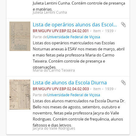
Julieta Lentini Cunha. Contém controle de presença
e matérias.
Julieta Lentini Cunha
Lista de operários alunos das Escolas Noturnas
BR MGUFV UFV.EBP.02.04.02.001
Item
1939
Parte de
Universidade Federal de Viçosa
Listas dos operários matriculados nas Escolas
Noturnas anexas à ESAV nos meses de março, abril
e maio feitas pela professora Maria do Carmo
Teixeira. Contém controle de presença e
observações.
Maria do Carmo Teixeira
Lista de alunos da Escola Diurna
BR MGUFV UFV.EBP.02.04.02.003
Item
1939
Parte de
Universidade Federal de Viçosa
Listas dos alunos matriculados na Escola Diurna Dr.
Bello nos meses de agosto, setembro, outubro e
novembro, feitas pela professora Jacyra do Valle
Rodrigues. Contém controle de frequência, alunos
faltosos e dias letivos.
Jacyra do Valle Rodrigues