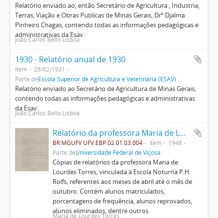
Relatório enviado ao, então Secretário de Agricultura , Industria,
Terras, Viação e Obras Publicas de Minas Gerais, Drº Djalma
Pinheiro Chagas, contendo todas as informações pedagógicas e
administrativas da Esav.
João Carlos Bello Lisbôa
1930 - Relatório anual de 1930
Item
28/02/1931
Parte de
Escola Superior de Agricultura e Veterinária (ESAV)
Relatório enviado ao Secretário de Agricultura de Minas Gerais,
contendo todas as informações pedagógicas e administrativas
da Esav.
João Carlos Bello Lisbôa
Relatório da professora Maria de Lourdes Torres
BR MGUFV UFV.EBP.02.01.03.004
Item
1948
Parte de
Universidade Federal de Viçosa
Cópias de relatórios da professora Maria de
Lourdes Torres, vinculada à Escola Noturna P.H
Rolfs, referentes aos meses de abril até o mês de
outubro. Contém alunos matriculados,
porcentagens de frequência, alunos reprovados,
alunos eliminados, dentre outros.
Maria de Lourdes Torres