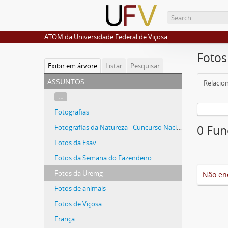
ATOM da Universidade Federal de Viçosa
Foto
Exibir em árvore
Listar
Pesquisar
assuntos
Relacio
...
Fotografias
Fotografias da Natureza - Cuncurso Nacional
0 Fun
Fotos da Esav
Fotos da Semana do Fazendeiro
Fotos da Uremg
Não en
Fotos de animais
Fotos de Viçosa
França