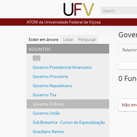
ATOM da Universidade Federal de Viçosa
Gover
Exibir em árvore
Listar
Pesquisar
assuntos
Relacio
...
Governo Presidencial Americano
Governo Provisório
0 Fun
Governo Republicano
Governo Tira
Governo Tirânico
Não en
Governo União
Grã-Bretanha - Cursos de Especialização
Graciliano Ramos