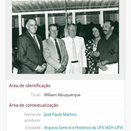
Área de identificação
Título
William Albuquerque
Área de contextualização
Nome do
José Paulo Martins
produtor
Entidade
Arquivo Central e Histórico da UFV (ACH-UFV)