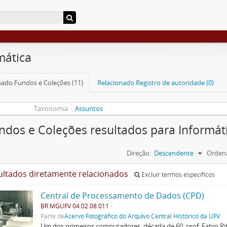
mática
nado Fundos e Coleções (11)
Relacionado Registro de autoridade (0)
Taxonomia
Assuntos
ndos e Coleções resultados para Informát
Direção:
Descendente
Ordena
ultados diretamente relacionados
Excluir termos específicos
Central de Processamento de Dados (CPD)
BR MGUFV 04.02.08.011
Parte de
Acervo Fotográfico do Arquivo Central Histórico da UFV
Um dos primeiros computadores, década de 60, prof. Fabio Ri