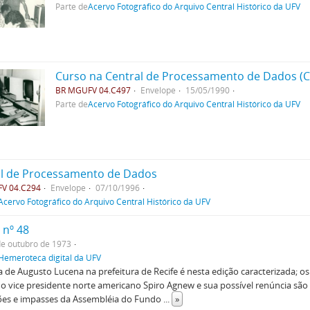
Parte de
Acervo Fotográfico do Arquivo Central Histórico da UFV
Curso na Central de Processamento de Dados (
BR MGUFV 04.C497
Envelope
15/05/1990
Parte de
Acervo Fotográfico do Arquivo Central Histórico da UFV
al de Processamento de Dados
V 04.C294
Envelope
07/10/1996
Acervo Fotográfico do Arquivo Central Histórico da UFV
 nº 48
de outubro de 1973
Hemeroteca digital da UFV
ca de Augusto Lucena na prefeitura de Recife é nesta edição caracterizada; o
o vice presidente norte americano Spiro Agnew e sua possível renúncia são
ões e impasses da Assembléia do Fundo
...
»