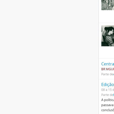
Centr
BR MGUF
Parte de
Edição
08 a 15 
Parte de
A políti
passava 
conclus