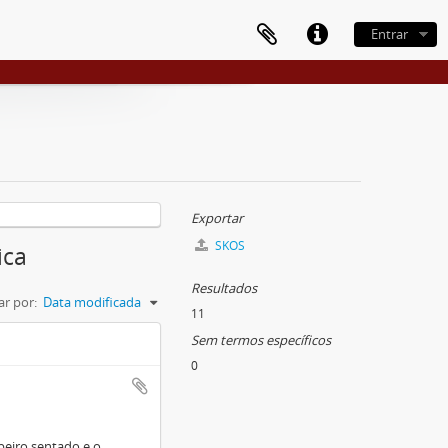
Entrar
Exportar
SKOS
ica
Resultados
r por:
Data modificada
11
Sem termos específicos
0
beiro sentado e o