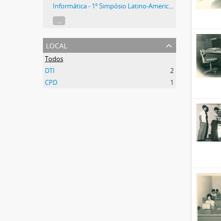
Informática - 1º Simpósio Latino-Americano
...
local
Todos
DTI
2
CPD
1