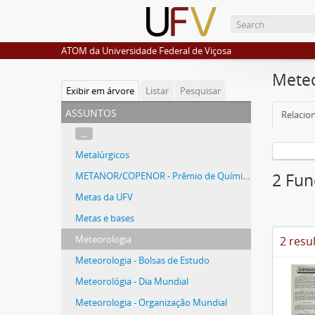
ATOM da Universidade Federal de Viçosa
Meteo
Exibir em árvore
Listar
Pesquisar
assuntos
Relacio
...
Metalúrgicos
METANOR/COPENOR - Prêmio de Química
2 Fun
Metas da UFV
Metas e bases
Meteorologia
2 resu
Meteorologia - Bolsas de Estudo
Meteorológia - Dia Mundial
Meteorologia - Organização Mundial