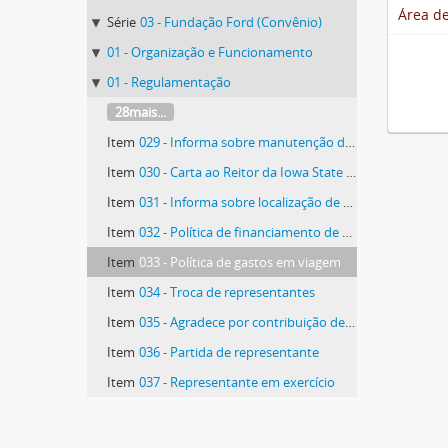
Área de
Série
03 - Fundação Ford (Convênio)
01 - Organização e Funcionamento
01 - Regulamentação
28mais...
Item
029 - Informa sobre manutenção da "Casa Ford" e sobre chegada de professores
Item
030 - Carta ao Reitor da Iowa State University
Item
031 - Informa sobre localização de chaves de professor da Iowa State University
Item
032 - Política de financiamento de viagem
Item
033 - Política de gastos em viagem
Item
034 - Troca de representantes
Item
035 - Agradece por contribuição de representante
Item
036 - Partida de representante
Item
037 - Representante em exercício
41mais...