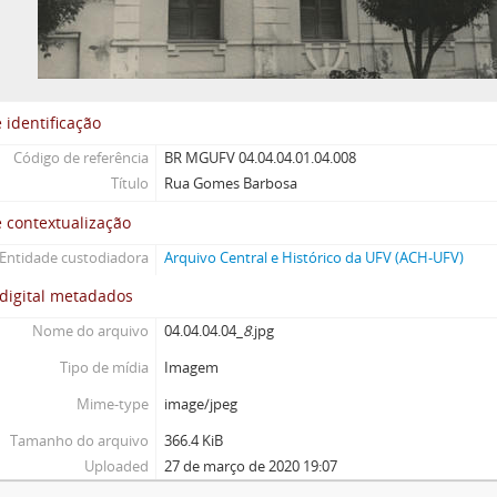
 identificação
Código de referência
BR MGUFV 04.04.04.01.04.008
Título
Rua Gomes Barbosa
 contextualização
Entidade custodiadora
Arquivo Central e Histórico da UFV (ACH-UFV)
digital metadados
Nome do arquivo
04.04.04.04_
8
.jpg
Tipo de mídia
Imagem
Mime-type
image/jpeg
Tamanho do arquivo
366.4 KiB
Uploaded
27 de março de 2020 19:07