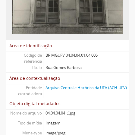
Área de identificação
Código de
BR MGUFV 04.04.04.01.04.005
referência
Título
Rua Gomes Barbosa
Área de contextualização
Entidade
Arquivo Central e Histórico da UFV (ACH-UFV)
custodiadora
Objeto digital metadados
Nome do arquivo
04.04.04.04_
5
.jpg
Tipo de mídia
Imagem
Mime-type
image/jpeg