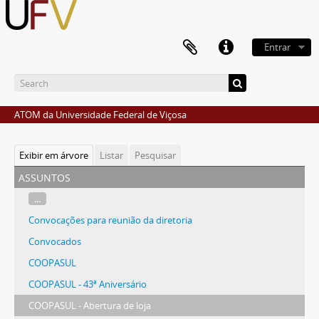
Entrar
ATOM da Universidade Federal de Viçosa
Exibir em árvore
Listar
Pesquisar
assuntos
...
Convocações para reunião da diretoria
Convocados
COOPASUL
COOPASUL - 43ª Aniversário
COOPASUL - Abertura de loja