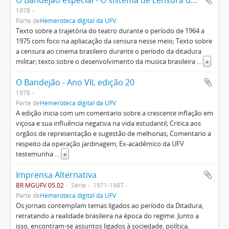
O Bandejão especial - O sistema de censura do sistema.
1978
Parte de
Hemeroteca digital da UFV
Texto sobre a trajetória do teatro durante o período de 1964 a
1975 com foco na apliacação da censura nesse meio; Texto sobre
a censura ao cinema brasileiro durante o período da ditadura
militar; texto sobre o desenvolvimento da musica brasileira
...
»
O Bandejão - Ano VII, edição 20
1978
Parte de
Hemeroteca digital da UFV
A edição inicia com um comentario sobre a crescente inflação em
viçosa e sua influência negativa na vida estudantil; Critica aos
orgãos de representação e sugestão de melhorias; Comentario a
respeito da operação jardinagem; Ex-acadêmico da UFV
testemunha
...
»
Imprensa Alternativa
BR MGUFV 05.02
Série
1971-1987
Parte de
Hemeroteca digital da UFV
Os jornais contemplam temas ligados ao período da Ditadura,
retratando a realidade brasileira na época do regime. Junto a
isso, encontram-se assuntos ligados à sociedade, política,