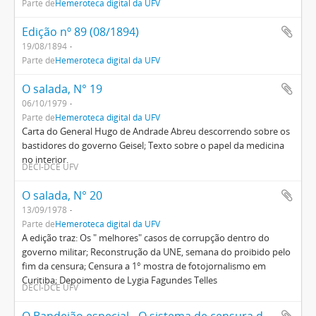
Parte de
Hemeroteca digital da UFV
Edição nº 89 (08/1894)
19/08/1894
Parte de
Hemeroteca digital da UFV
O salada, N° 19
06/10/1979
Parte de
Hemeroteca digital da UFV
Carta do General Hugo de Andrade Abreu descorrendo sobre os
bastidores do governo Geisel; Texto sobre o papel da medicina
no interior.
DECI-DCE UFV
O salada, N° 20
13/09/1978
Parte de
Hemeroteca digital da UFV
A edição traz: Os " melhores" casos de corrupção dentro do
governo militar; Reconstrução da UNE, semana do proibido pelo
fim da censura; Censura a 1° mostra de fotojornalismo em
Curitiba; Depoimento de Lygia Fagundes Telles
DECI-DCE UFV