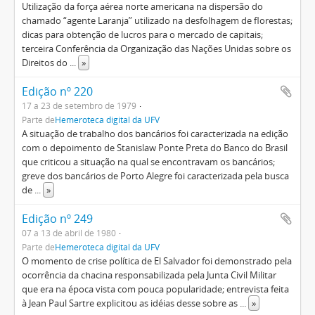
Utilização da força aérea norte americana na dispersão do
chamado “agente Laranja” utilizado na desfolhagem de florestas;
dicas para obtenção de lucros para o mercado de capitais;
terceira Conferência da Organização das Nações Unidas sobre os
Direitos do
...
»
Edição nº 220
17 a 23 de setembro de 1979
Parte de
Hemeroteca digital da UFV
A situação de trabalho dos bancários foi caracterizada na edição
com o depoimento de Stanislaw Ponte Preta do Banco do Brasil
que criticou a situação na qual se encontravam os bancários;
greve dos bancários de Porto Alegre foi caracterizada pela busca
de
...
»
Edição nº 249
07 a 13 de abril de 1980
Parte de
Hemeroteca digital da UFV
O momento de crise política de El Salvador foi demonstrado pela
ocorrência da chacina responsabilizada pela Junta Civil Militar
que era na época vista com pouca popularidade; entrevista feita
à Jean Paul Sartre explicitou as idéias desse sobre as
...
»