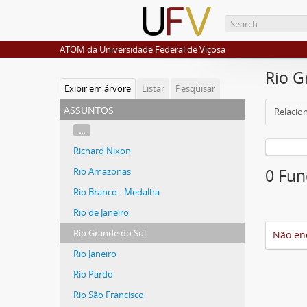
ATOM da Universidade Federal de Viçosa
Rio G
Exibir em árvore
Listar
Pesquisar
assuntos
Relacio
...
Richard Nixon
Rio Amazonas
0 Fun
Rio Branco - Medalha
Rio de Janeiro
Rio Grande do Sul
Não en
Rio Janeiro
Rio Pardo
Rio São Francisco