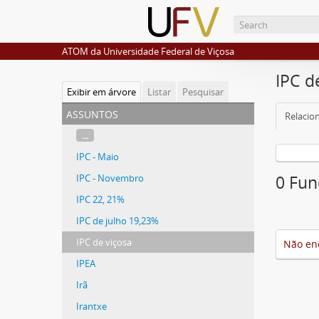
ATOM da Universidade Federal de Viçosa
IPC d
Exibir em árvore
Listar
Pesquisar
assuntos
Relacio
...
IPC - Maio
IPC - Novembro
0 Fun
IPC 22, 21%
IPC de julho 19,23%
IPC de viçosa
Não en
IPEA
Irã
Irantxe